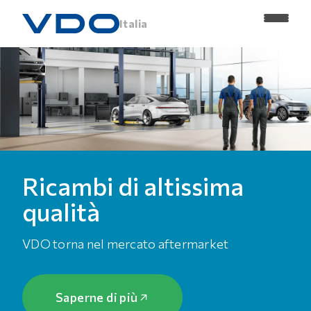
Italia
Ricambi di altissima
qualità
VDO torna nel mercato aftermarket
Saperne di più