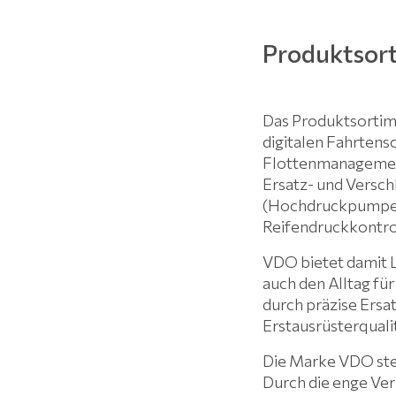
Produktsor
Das Produktsortim
digitalen Fahrten
Flottenmanagement
Ersatz- und Versch
(Hochdruckpumpen, 
Reifendruckkontro
VDO bietet damit 
auch den Alltag für
durch präzise Ers
Erstausrüsterquali
Die Marke VDO stel
Durch die enge Ver