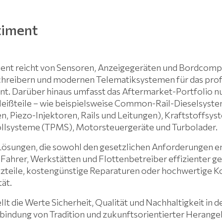
timent
ent reicht von Sensoren, Anzeigegeräten und Bordcompu
schreibern und modernen Telematiksystemen für das prof
. Darüber hinaus umfasst das Aftermarket-Portfolio n
leißteile – wie beispielsweise Common-Rail-Dieselsyst
Piezo-Injektoren, Rails und Leitungen), Kraftstoffsys
llsysteme (TPMS), Motorsteuergeräte und Turbolader.
Lösungen, die sowohl den gesetzlichen Anforderungen e
 Fahrer, Werkstätten und Flottenbetreiber effizienter ges
atzteile, kostengünstige Reparaturen oder hochwertige 
tät.
lt die Werte Sicherheit, Qualität und Nachhaltigkeit in d
bindung von Tradition und zukunftsorientierter Herange