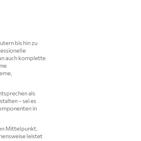
tern bis hin zu
essionelle
un auch komplette
eme
teme,
ntsprechen als
talten – sei es
Komponenten in
en Mittelpunkt.
hensweise leistet